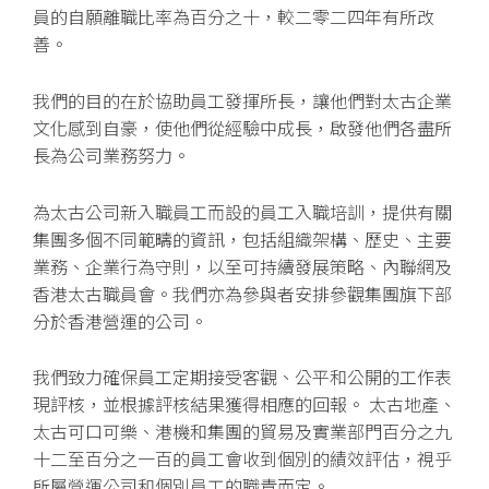
員的自願離職比率為百分之十，較二零二四年有所改
善。
我們的目的在於協助員工發揮所長，讓他們對太古企業
文化感到自豪，使他們從經驗中成長，啟發他們各盡所
長為公司業務努力。
為太古公司新入職員工而設的員工入職培訓，提供有關
集團多個不同範疇的資訊，包括組織架構、歷史、主要
業務、企業行為守則，以至可持續發展策略、內聯網及
香港太古職員會。我們亦為參與者安排參觀集團旗下部
分於香港營運的公司。
我們致力確保員工定期接受客觀、公平和公開的工作表
現評核，並根據評核結果獲得相應的回報。 太古地產、
太古可口可樂、港機和集團的貿易及實業部門百分之九
十二至百分之一百的員工會收到個別的績效評估，視乎
所屬營運公司和個別員工的職責而定。