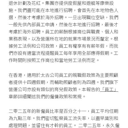
退休計劃及花紅。集團亦提供度假屋和遊艇等康樂設
施。我們盡可能在本地進行招聘，會首先在本地物色人
選，然後才考慮於海外招聘。一旦出現職位空缺，我們
一般先供內部員工申請，然後在本地進行招聘，最後才
考慮於海外招聘。員工的薪酬根據崗位與職責、個人和
業務表現，以及營運所在地的就業市場景況而釐定。根
據勞工法例和公司政策，員工有權享有有薪年假，而我
們亦設有適當流程提醒員工每年享用全部應得假期。工
作時間則按照工作崗位和當地勞工法例而定。
在香港，適用於太古公司員工的親職假政策為主要照顧
者提供十四週假期，而輔助照顧者則為四週。我們旗下
營運公司亦設有類似的育兒假政策。本報告的
「員工」
章節詳細闡述我們的僱傭政策和常規。
二零二五年的新僱員比率是百分之十一，員工平均任期
為九點三年。我們密切監察員工流失率，以盡早識別和
處理問題，並留住有才幹的員工。 二零二五年，永久僱