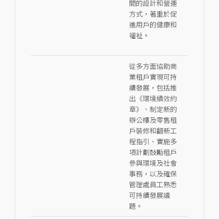
間的設計和營運
方式，著重於促
進用戶的健康和
福祉。
從多方面協助商
業租戶實現可持
續發展，包括推
出《環境績效約
章》、制定新的
辦公樓及零售租
戶裝修和翻新工
程指引、實施多
項計劃鼓勵租戶
參與環境及社會
事務，以及確保
管理處員工熟悉
可持續發展議
題。