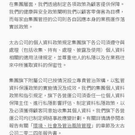
在集團層面，我們透過制定各項政策為顧客提供保障。
我們的健康與安全政策闡明我們以顧客零傷害為目標，
而每家由集團管控的公司則各自因應本身的業務運作落
實該政策。
太古公司的個人資料政策規定集團旗下各公司須遵守與
處理（包括收集、持有、處理、披露及使用）個人資料
相關的適用法律規定，並尊重他人的私隱以及在業務往
來中所獲取資料的保密性。
集團旗下附屬公司已按情況設立專責管治架構，以監管
資料保護政策的實施情況及成效。我們的集團個人資料
政策和指引規定，旗下各營運公司須委任一位個人資料
保障主任、進行私隱影響評估、制定資料私隱政策，以
及必須獲得顧客同意始收集其個人資料。我們旗下各營
運公司均已制定網絡事故應變計劃。有關詳情請參閱本
報告有關「
環境、社會及管治風險管理
」的章節及太古
公司二零二四年報告書。